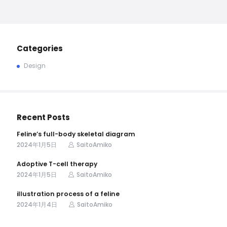
Categories
Design
Recent Posts
Feline’s full-body skeletal diagram
2024年1月5日
SaitoAmiko
Adoptive T-cell therapy
2024年1月5日
SaitoAmiko
illustration process of a feline
2024年1月4日
SaitoAmiko