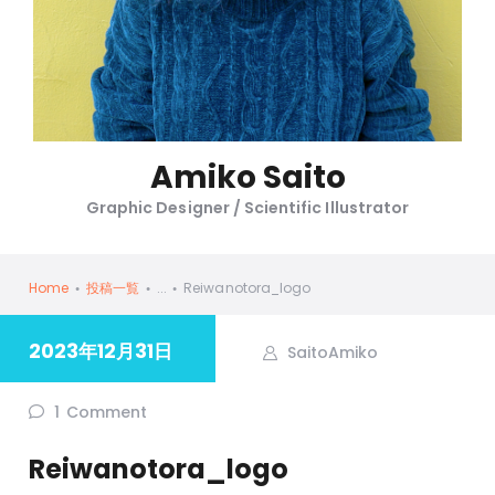
Amiko Saito
Graphic Designer / Scientific Illustrator
Home
投稿一覧
...
Reiwanotora_logo
2023年12月31日
SaitoAmiko
1
Comment
Reiwanotora_logo