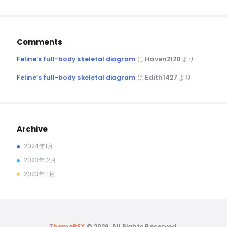
Comments
Feline’s full-body skeletal diagram
に
Haven2120
より
Feline’s full-body skeletal diagram
に
Edith1427
より
Archive
2024年1月
2023年12月
2023年11月
ThemeREX
© 2026. All Rights Reserved.