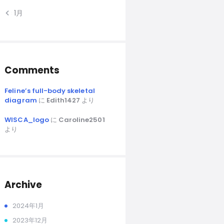
« 1月
Comments
Feline’s full-body skeletal
diagram
に
Edith1427
より
WISCA_logo
に
Caroline2501
より
Archive
2024年1月
2023年12月