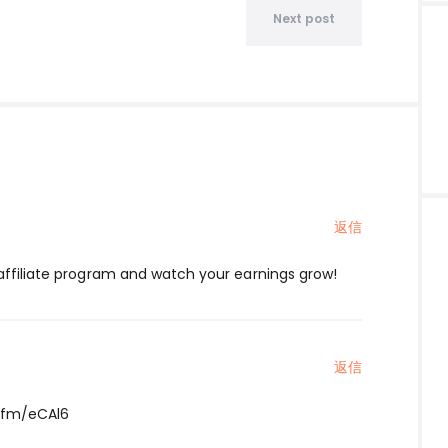
Next post
返信
 affiliate program and watch your earnings grow!
返信
l.fm/eCAl6