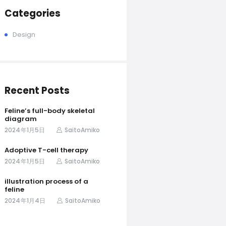
Categories
Design
Recent Posts
Feline’s full-body skeletal
diagram
2024年1月5日
SaitoAmiko
Adoptive T-cell therapy
2024年1月5日
SaitoAmiko
illustration process of a
feline
2024年1月4日
SaitoAmiko