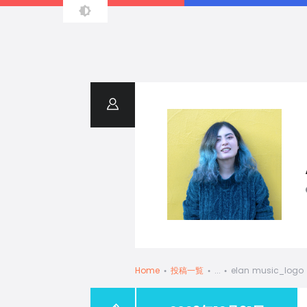
Resume
Home
投稿一覧
...
elan music_logo