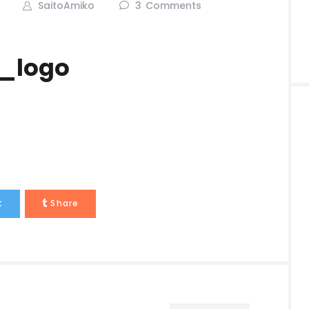
SaitoAmiko
3
Comments
c_logo
t
Share