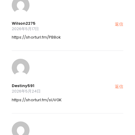
Wilson2275
返信
2026年5月17日
https://shorturl.fm/PB8ok
Destiny591
返信
2026年5月24日
https://shorturl.fm/sUVGK