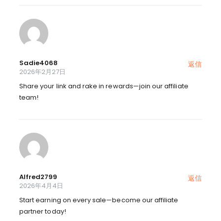
Sadie4068
返信
2026年2月27日
Share your link and rake in rewards—join our affiliate
team!
Alfred2799
返信
2026年4月4日
Start earning on every sale—become our affiliate
partner today!