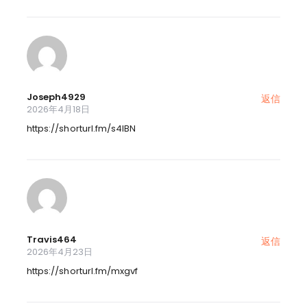
Joseph4929
返信
2026年4月18日
https://shorturl.fm/s4lBN
Travis464
返信
2026年4月23日
https://shorturl.fm/mxgvf