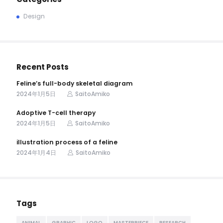
Design
Recent Posts
Feline’s full-body skeletal diagram
2024年1月5日
SaitoAmiko
Adoptive T-cell therapy
2024年1月5日
SaitoAmiko
illustration process of a feline
2024年1月4日
SaitoAmiko
Tags
ANIMAL
GRAPHIC
LOGO
MASTERPIECE
RESEARCH