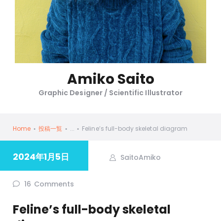
Amiko Saito
Graphic Designer / Scientific Illustrator
Home
投稿一覧
...
Feline’s full-body skeletal diagram
2024年1月5日
SaitoAmiko
16
Comments
Feline’s full-body skeletal