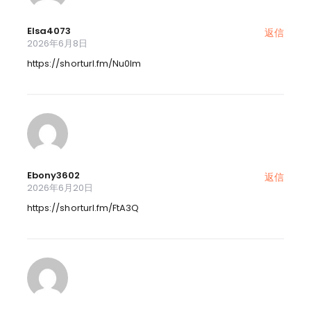
Elsa4073
返信
2026年6月8日
https://shorturl.fm/Nu0Im
Ebony3602
返信
2026年6月20日
https://shorturl.fm/FtA3Q