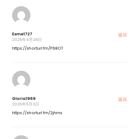
Esme1727
返信
2026年4月28日
https://shorturl.fm/P68OT
Gloria1969
返信
2026年5月3日
https://shorturl.fm/2jhms