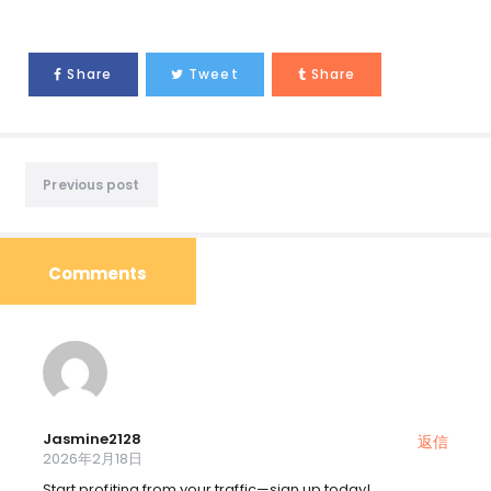
Share
Tweet
Share
Previous post
Comments
Jasmine2128
返信
2026年2月18日
Start profiting from your traffic—sign up today!