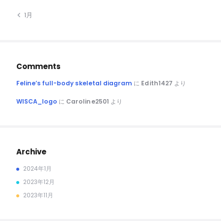
« 1月
Comments
Feline’s full-body skeletal diagram
に
Edith1427
より
WISCA_logo
に
Caroline2501
より
Archive
2024年1月
2023年12月
2023年11月