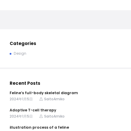
Categories
Design
Recent Posts
Feline’s full-body skeletal diagram
2024年1月5日
SaitoAmiko
Adoptive T-cell therapy
2024年1月5日
SaitoAmiko
illustration process of a feline