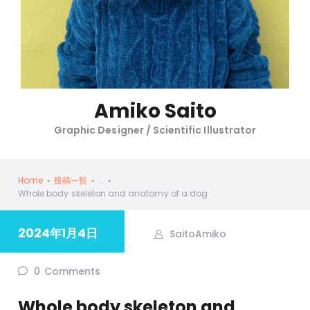
Amiko Saito
Graphic Designer / Scientific Illustrator
Home
投稿一覧
...
Whole body skeleton and anatomy of a dog
2024年1月4日
SaitoAmiko
0
Comments
Whole body skeleton and