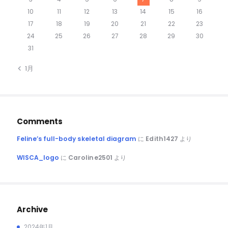
10
11
12
13
14
15
16
17
18
19
20
21
22
23
24
25
26
27
28
29
30
31
« 1月
Comments
Feline’s full-body skeletal diagram
に
Edith1427
より
WISCA_logo
に
Caroline2501
より
Archive
2024年1月