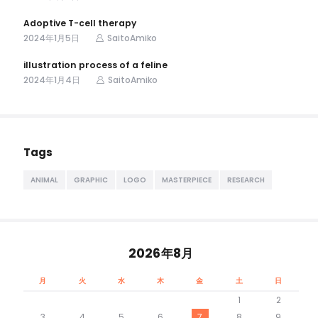
Adoptive T-cell therapy
2024年1月5日
SaitoAmiko
illustration process of a feline
2024年1月4日
SaitoAmiko
Tags
ANIMAL
GRAPHIC
LOGO
MASTERPIECE
RESEARCH
2026年8月
月
火
水
木
金
土
日
1
2
3
4
5
6
7
8
9