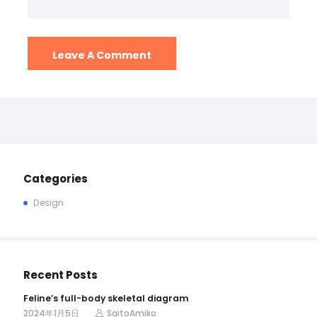
Categories
Design
Recent Posts
Feline’s full-body skeletal diagram
2024年1月5日
SaitoAmiko