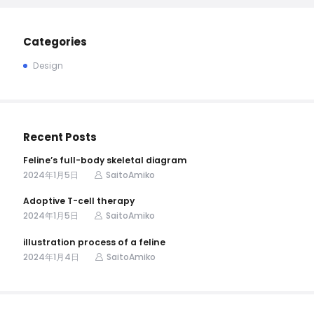
Categories
Design
Recent Posts
Feline’s full-body skeletal diagram
2024年1月5日
SaitoAmiko
Adoptive T-cell therapy
2024年1月5日
SaitoAmiko
illustration process of a feline
2024年1月4日
SaitoAmiko