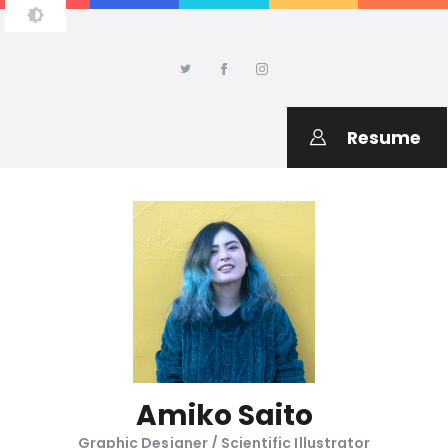
AMIKO SAITO DESIGN
Welcome to my portfolio
Resume
Amiko Saito
Graphic Designer / Scientific Illustrator