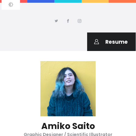
AMIKO SAITO DESIGN
Welcome to my portfolio
Resume
Amiko Saito
Graphic Designer / Scientific Illustrator