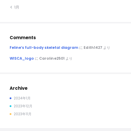
« 1月
Comments
Feline’s full-body skeletal diagram
に
Edith1427
より
WISCA_logo
に
Caroline2501
より
Archive
2024年1月
2023年12月
2023年11月