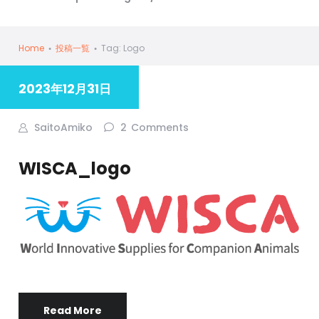
Home
投稿一覧
Tag: Logo
2023年12月31日
SaitoAmiko
2
Comments
WISCA_logo
Read More