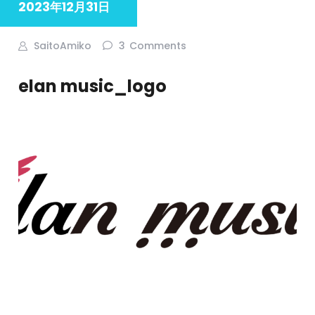
2023年12月31日
SaitoAmiko
3
Comments
elan music_logo