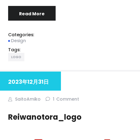
Read More
Categories:
Design
Tags:
LOGO
2023年12月31日
SaitoAmiko
1
Comment
Reiwanotora_logo