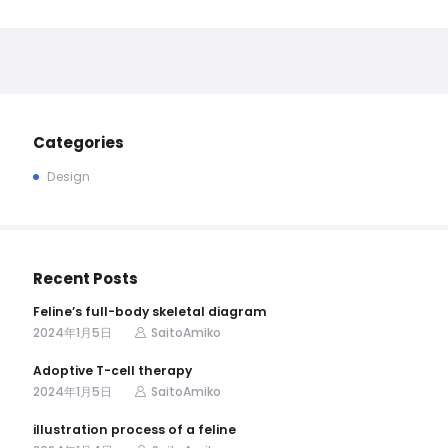
Categories
Design
Recent Posts
Feline’s full-body skeletal diagram
2024年1月5日
SaitoAmiko
Adoptive T-cell therapy
2024年1月5日
SaitoAmiko
illustration process of a feline