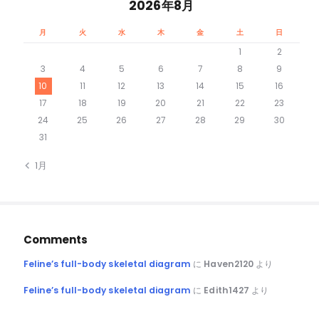
2026年8月
月
火
水
木
金
土
日
1
2
3
4
5
6
7
8
9
10
11
12
13
14
15
16
17
18
19
20
21
22
23
24
25
26
27
28
29
30
31
« 1月
Comments
Feline’s full-body skeletal diagram
に
Haven2120
より
Feline’s full-body skeletal diagram
に
Edith1427
より