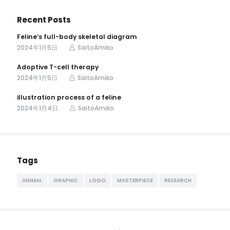
Recent Posts
Feline’s full-body skeletal diagram
2024年1月5日
SaitoAmiko
Adoptive T-cell therapy
2024年1月5日
SaitoAmiko
illustration process of a feline
2024年1月4日
SaitoAmiko
Tags
ANIMAL
GRAPHIC
LOGO
MASTERPIECE
RESEARCH