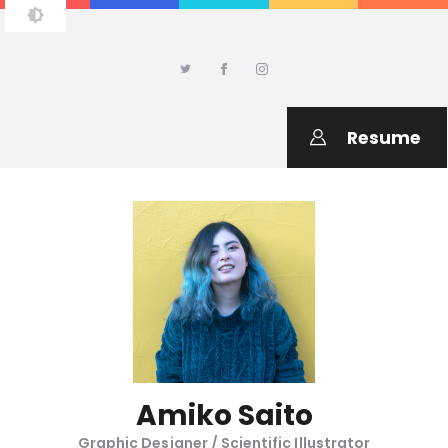
AMIKO SAITO DESIGN
Welcome to my portfolio
Resume
Amiko Saito
Graphic Designer / Scientific Illustrator