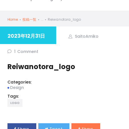
Home
投稿一覧
...
Reiwanotora_logo
2023年12月31日
SaitoAmiko
1
Comment
Reiwanotora_logo
Categories:
Design
Tags:
LOGO
Share
Tweet
Share