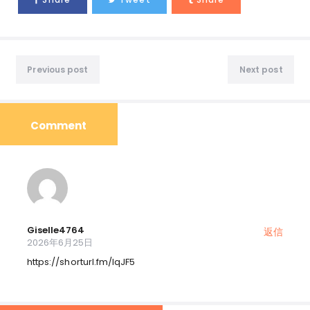
Previous post
Next post
Comment
Giselle4764
返信
2026年6月25日
https://shorturl.fm/IqJF5