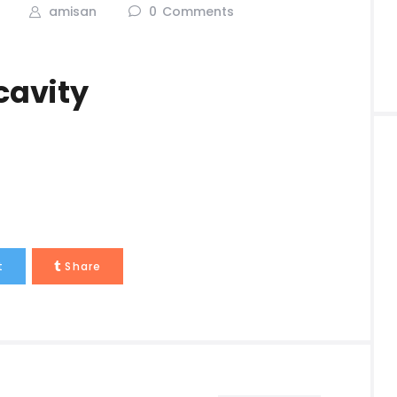
amisan
0
Comments
 cavity
t
Share