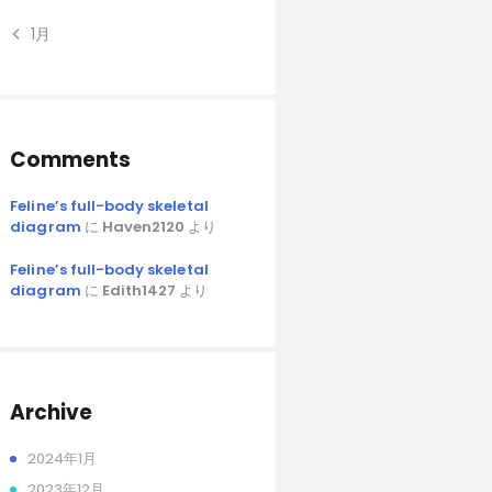
« 1月
Comments
Feline’s full-body skeletal
diagram
に
Haven2120
より
Feline’s full-body skeletal
diagram
に
Edith1427
より
Archive
2024年1月
2023年12月